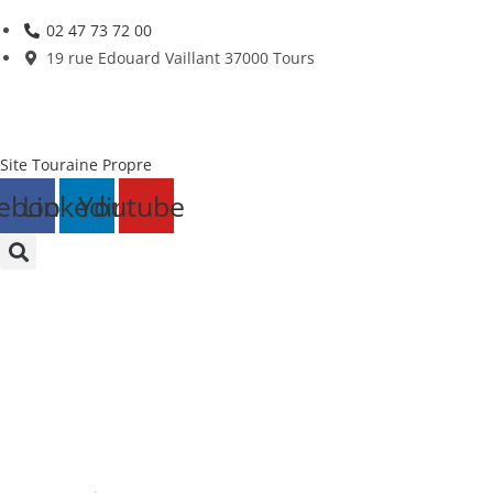
Skip
02 47 73 72 00
to
19 rue Edouard Vaillant 37000 Tours
content
Site Touraine Propre
ebook
Linkedin
Youtube