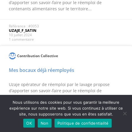
d’apporter son savoir-faire pour le réemploi de
contenants alimentaires sur le territoire...
Référence : #0053
UZAJE_F_SATIN
10 juillet 2024
1 commentaire
Contribution Collective
Mes bocaux déjà réemployés
Uzaje opérateur de réemploi par le lavage propose
d’apporter son savoir-faire pour le réemploi de
contenants alimentaires sur le territoire...
Nous utilisons des cookies pour vous garantir la meilleure
expérience sur notre site web. Si vous continuez à utiliser ce
site, nous supposerons que vous en êtes satisfait.
Référence : #0052
UZAJE_F_SATIN
10 juillet 2024
OK
Non
Politique de confidentialité
1 commentaire