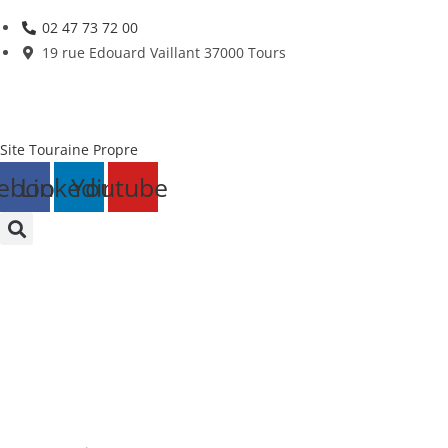
Skip
02 47 73 72 00
to
19 rue Edouard Vaillant 37000 Tours
content
Site Touraine Propre
ebook
Linkedin
Youtube