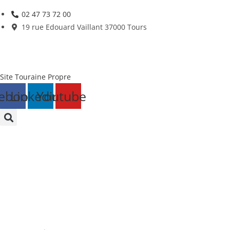
Skip
02 47 73 72 00
to
19 rue Edouard Vaillant 37000 Tours
content
Site Touraine Propre
ebook
Linkedin
Youtube