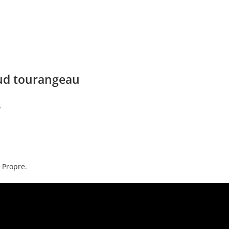
Sud tourangeau
4
e Propre
.