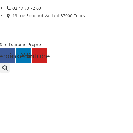
Skip
02 47 73 72 00
to
19 rue Edouard Vaillant 37000 Tours
content
Site Touraine Propre
ebook
Linkedin
Youtube