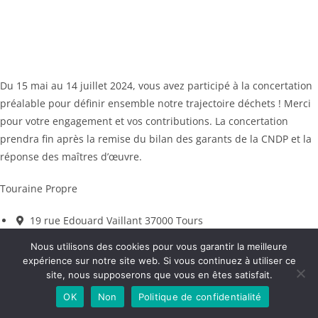
Du 15 mai au 14 juillet 2024, vous avez participé à la concertation
préalable pour définir ensemble notre trajectoire déchets ! Merci
pour votre engagement et vos contributions. La concertation
prendra fin après la remise du bilan des garants de la CNDP et la
réponse des maîtres d’œuvre.
Touraine Propre
19 rue Edouard Vaillant 37000 Tours
02 47 73 72 00
Nous utilisons des cookies pour vous garantir la meilleure
Linkedin
expérience sur notre site web. Si vous continuez à utiliser ce
Facebook
site, nous supposerons que vous en êtes satisfait.
YouTube
OK
Non
Politique de confidentialité