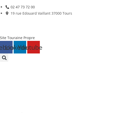
Skip
02 47 73 72 00
to
19 rue Edouard Vaillant 37000 Tours
content
Site Touraine Propre
ebook
Linkedin
Youtube