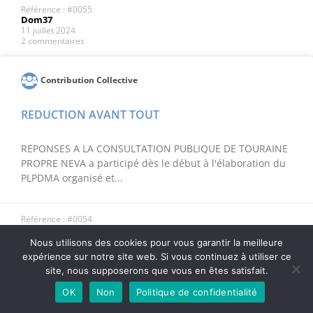
Référence : #0055
Dom37
11 juillet 2024
2 commentaires
Contribution Collective
REDUCTION AVANT TOUT
REPONSES A LA CONSULTATION PUBLIQUE DE TOURAINE
PROPRE NEVA a participé dès le début à l'élaboration du
PLPDMA organisé et...
Référence : #0054
Dom37
11 juillet 2024
Nous utilisons des cookies pour vous garantir la meilleure
2 commentaires
expérience sur notre site web. Si vous continuez à utiliser ce
site, nous supposerons que vous en êtes satisfait.
Contribution Collective
OK
Non
Politique de confidentialité