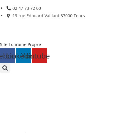
Skip
02 47 73 72 00
to
19 rue Edouard Vaillant 37000 Tours
content
Site Touraine Propre
ebook
Linkedin
Youtube