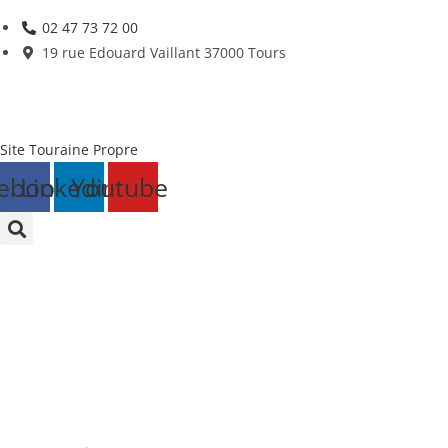
Skip
02 47 73 72 00
to
19 rue Edouard Vaillant 37000 Tours
content
Site Touraine Propre
ebook
Linkedin
Youtube