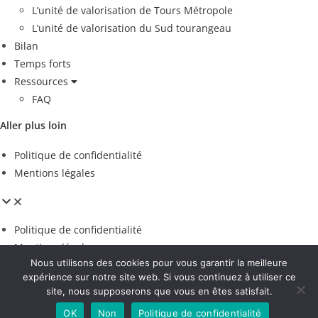
L’unité de valorisation de Tours Métropole
L’unité de valorisation du Sud tourangeau
Bilan
Temps forts
Ressources
FAQ
Aller plus loin
Politique de confidentialité
Mentions légales
Politique de confidentialité
Mentions légales
Nous utilisons des cookies pour vous garantir la meilleure
Espace presse
expérience sur notre site web. Si vous continuez à utiliser ce
site, nous supposerons que vous en êtes satisfait.
Voir les contributions
© 2024 Touraine Propre
OK
Non
Politique de confidentialité