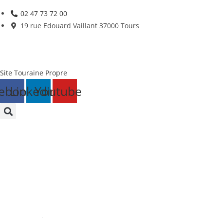
Skip
02 47 73 72 00
to
19 rue Edouard Vaillant 37000 Tours
content
Site Touraine Propre
ebook
Linkedin
Youtube