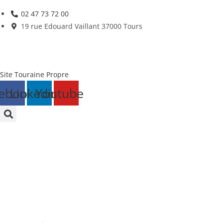
Skip
02 47 73 72 00
to
19 rue Edouard Vaillant 37000 Tours
content
Site Touraine Propre
ebook
Linkedin
Youtube