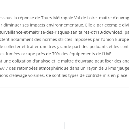
essous la réponse de Tours Métropole Val de Loire, maître d’ouvrag
our diminuer ses impacts environnementaux. Elle a par exemple divis
surveillance-et-maitrise-des-risques-sanitaires-dt113/download
, p
ectent notamment des normes strictes imposées par l’Union Europée
 collecter et traiter une très grande part des polluants et les con
n des fumées occupe près de 70% des équipements de l’UVE.
nt une obligation d’analyse et le maître d’ouvrage peut fixer des a
SA” / des retombées atmosphérique dans un rayon de 3 kms “Jauges
tions d’élevage voisines. Ce sont les types de contrôle mis en place