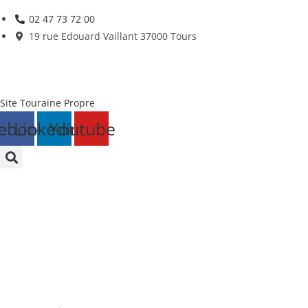
Skip
02 47 73 72 00
to
19 rue Edouard Vaillant 37000 Tours
content
Site Touraine Propre
ebook
Linkedin
Youtube