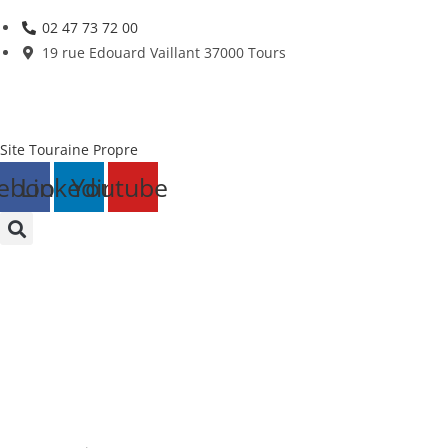
Skip
02 47 73 72 00
to
19 rue Edouard Vaillant 37000 Tours
content
Site Touraine Propre
ebook
Linkedin
Youtube