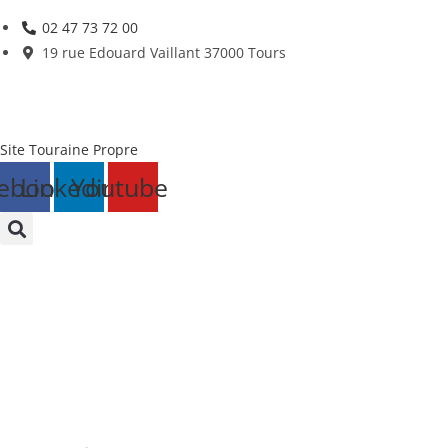
Skip
02 47 73 72 00
to
19 rue Edouard Vaillant 37000 Tours
content
Site Touraine Propre
ebook
Linkedin
Youtube