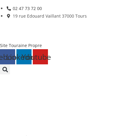
Skip
02 47 73 72 00
to
19 rue Edouard Vaillant 37000 Tours
content
Site Touraine Propre
ebook
Linkedin
Youtube