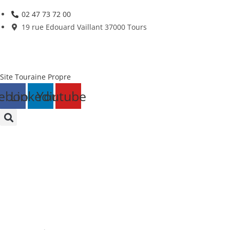
Skip
02 47 73 72 00
to
19 rue Edouard Vaillant 37000 Tours
content
Site Touraine Propre
ebook
Linkedin
Youtube