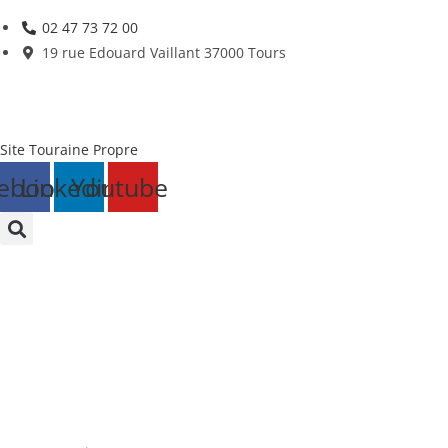
Skip
02 47 73 72 00
to
19 rue Edouard Vaillant 37000 Tours
content
Site Touraine Propre
ebook
Linkedin
Youtube