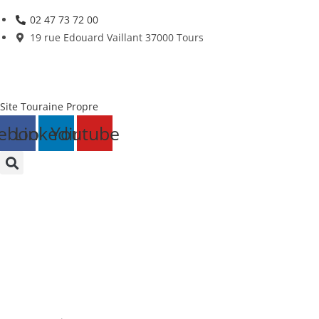
Skip
02 47 73 72 00
to
19 rue Edouard Vaillant 37000 Tours
content
Site Touraine Propre
ebook
Linkedin
Youtube