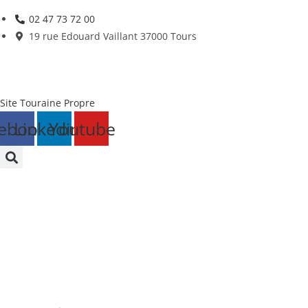
Skip
02 47 73 72 00
to
19 rue Edouard Vaillant 37000 Tours
content
Site Touraine Propre
ebook
Linkedin
Youtube