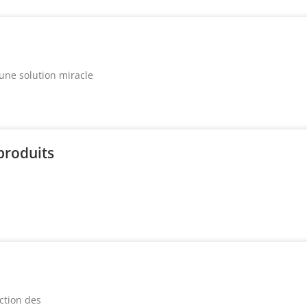
’une solution miracle
produits
uction des