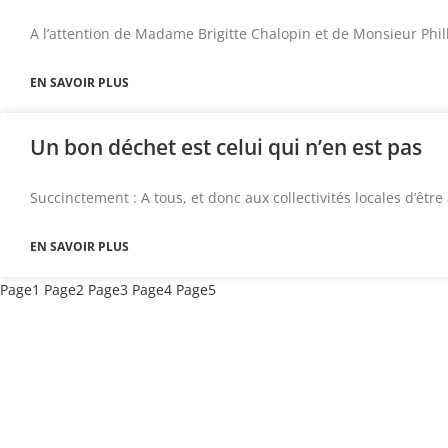
A l’attention de Madame Brigitte Chalopin et de Monsieur Phil
EN SAVOIR PLUS
Un bon déchet est celui qui n’en est pas
Succinctement : A tous, et donc aux collectivités locales d’êtr
EN SAVOIR PLUS
Page
1
Page
2
Page
3
Page
4
Page
5