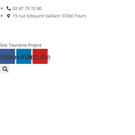
Skip
02 47 73 72 00
to
19 rue Edouard Vaillant 37000 Tours
content
Site Touraine Propre
ebook
Linkedin
Youtube