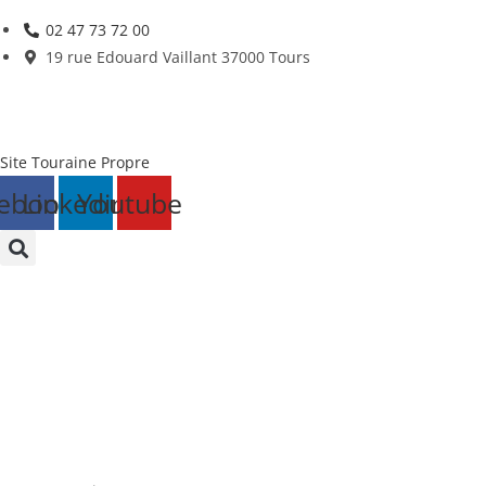
Skip
02 47 73 72 00
to
19 rue Edouard Vaillant 37000 Tours
content
Site Touraine Propre
ebook
Linkedin
Youtube