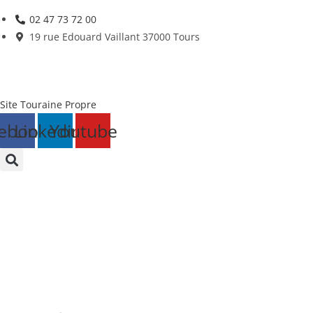
Skip
02 47 73 72 00
to
19 rue Edouard Vaillant 37000 Tours
content
Site Touraine Propre
ebook
Linkedin
Youtube