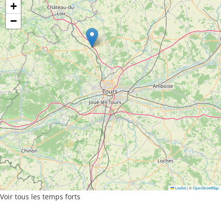
+
−
Leaflet
|
©
OpenStreetMap
Voir tous les temps forts