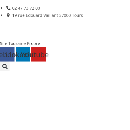
Skip
02 47 73 72 00
to
19 rue Edouard Vaillant 37000 Tours
content
Site Touraine Propre
ebook
Linkedin
Youtube