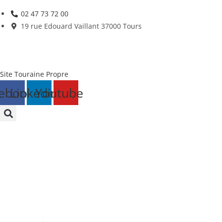
Skip
02 47 73 72 00
to
19 rue Edouard Vaillant 37000 Tours
content
Site Touraine Propre
ebook
Linkedin
Youtube