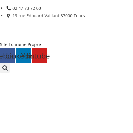
Skip
02 47 73 72 00
to
19 rue Edouard Vaillant 37000 Tours
content
Site Touraine Propre
ebook
Linkedin
Youtube