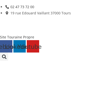
Skip
02 47 73 72 00
to
19 rue Edouard Vaillant 37000 Tours
content
Site Touraine Propre
ebook
Linkedin
Youtube