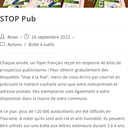
STOP Pub
Auteur/autrice
Publication
Anais
26 septembre 2022
de
publiée :
Post
Actions
/
Boîte à outils
la
category:
publication :
Chaque année, un foyer français reçoit en moyenne 40 kilos de
prospectus publicitaires ! Pour obtenir gratuitement des
étiquettes “Stop à la Pub”, merci de nous écrire par courriel en
précisant le nombre souhaité ainsi que votre nom/prénom et
adresse postale. Des exemplaires sont également à votre
disposition dans la mairie de votre commune.
A ce jour, plus de 120 000 autocollants ont été diffusés en
Touraine. A noter qu’ils sont anti-UV et anti humidité. Ils peuvent
être utilisés sur une boîte aux lettres extérieure durant 3 à 4 ans.