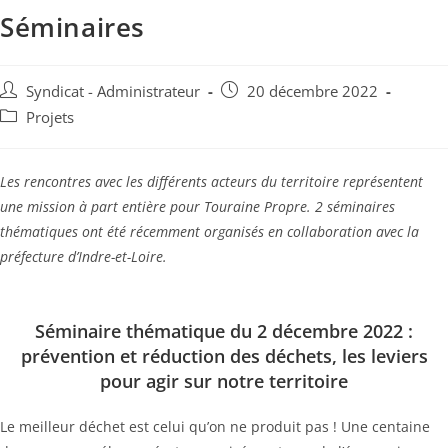
Séminaires
Auteur/autrice
Publication
Syndicat - Administrateur
20 décembre 2022
de
publiée :
Post
Projets
la
category:
publication :
Les rencontres avec les différents acteurs du territoire représentent
une mission à part entière pour Touraine Propre. 2 séminaires
thématiques ont été récemment organisés en collaboration avec la
préfecture d’Indre-et-Loire.
Séminaire thématique du 2 décembre 2022 :
prévention et réduction des déchets, les leviers
pour agir sur notre territoire
Le meilleur déchet est celui qu’on ne produit pas ! Une centaine