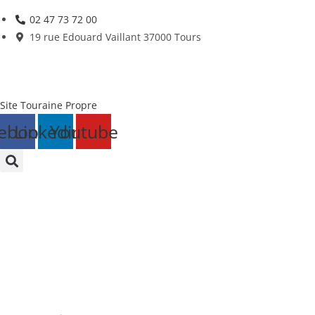
Skip
02 47 73 72 00
to
19 rue Edouard Vaillant 37000 Tours
content
Site Touraine Propre
ebook
Linkedin
Youtube