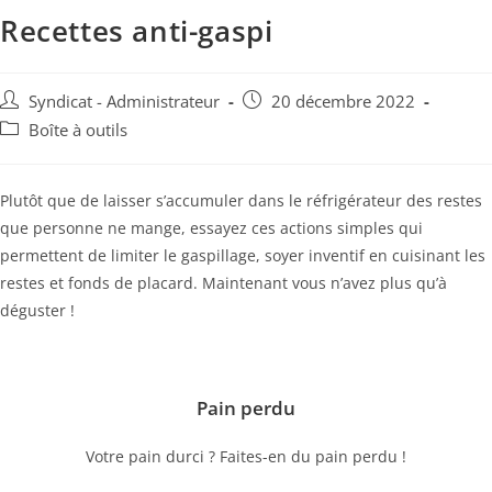
Recettes anti-gaspi
Auteur/autrice
Publication
Syndicat - Administrateur
20 décembre 2022
de
publiée :
Post
Boîte à outils
la
category:
publication :
Plutôt que de laisser s’accumuler dans le réfrigérateur des restes
que personne ne mange, essayez ces actions simples qui
permettent de limiter le gaspillage, soyer inventif en cuisinant les
restes et fonds de placard. Maintenant vous n’avez plus qu’à
déguster !
dfgh
Pain perdu
Votre pain durci ? Faites-en du pain perdu !