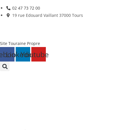
Skip
02 47 73 72 00
to
19 rue Edouard Vaillant 37000 Tours
content
Site Touraine Propre
ebook
Linkedin
Youtube