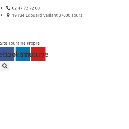
Skip
02 47 73 72 00
to
19 rue Edouard Vaillant 37000 Tours
content
Site Touraine Propre
ebook
Linkedin
Youtube