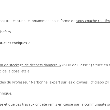
 sont traités sur site, notamment sous forme de
sous-couche routièr
chefers.
t-elles toxiques ?
tion de stockage de déchets dangereux
(ISDD de Classe 1) située en
d de la dose létale.
idéo du Professeur Narbonne, expert sur les dioxynes. (cf diapo 24
chnique.
erse et que ces travaux ont été remis en cause par la communauté sc