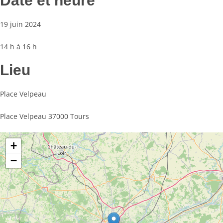
Date et heure
19 juin 2024
14 h à 16 h
Lieu
Place Velpeau
Place Velpeau 37000 Tours
+
−