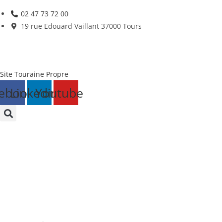
Skip
02 47 73 72 00
to
19 rue Edouard Vaillant 37000 Tours
content
Site Touraine Propre
ebook
Linkedin
Youtube