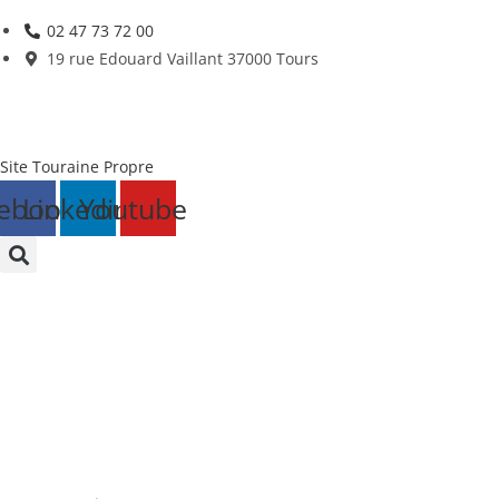
Skip
02 47 73 72 00
to
19 rue Edouard Vaillant 37000 Tours
content
Site Touraine Propre
ebook
Linkedin
Youtube