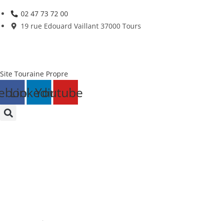
Skip
02 47 73 72 00
to
19 rue Edouard Vaillant 37000 Tours
content
Site Touraine Propre
ebook
Linkedin
Youtube