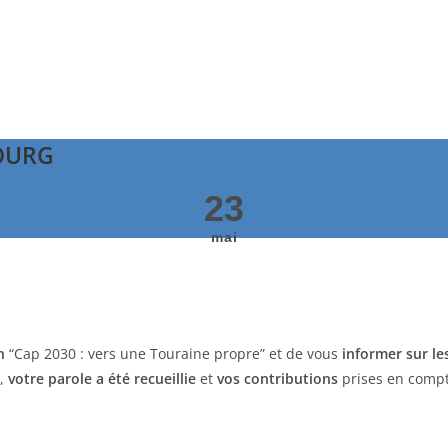
OURG
23
mai
n
“Cap 2030 : vers une Touraine propre” et de vous
informer sur le
s,
votre parole a été recueillie
et
vos contributions
prises en compt