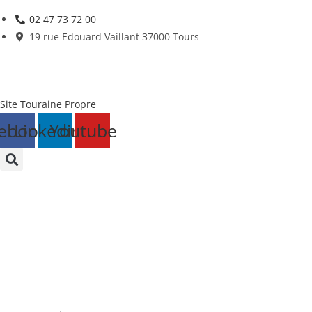
Skip
02 47 73 72 00
to
19 rue Edouard Vaillant 37000 Tours
content
Site Touraine Propre
ebook
Linkedin
Youtube