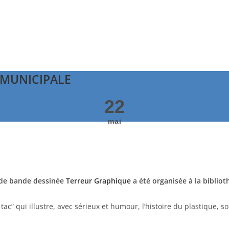
 MUNICIPALE
22
mai
r de bande dessinée
Terreur Graphique
a été organisée à la biblio
 tac” qui illustre, avec sérieux et humour, l’histoire du plastique, s