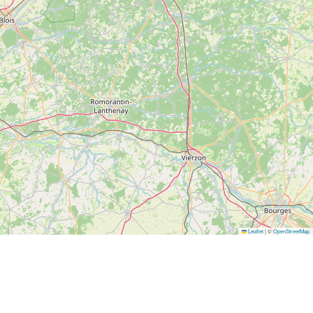
Leaflet
|
©
OpenStreetMap