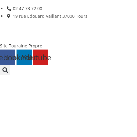
Skip
02 47 73 72 00
to
19 rue Edouard Vaillant 37000 Tours
content
Site Touraine Propre
ebook
Linkedin
Youtube