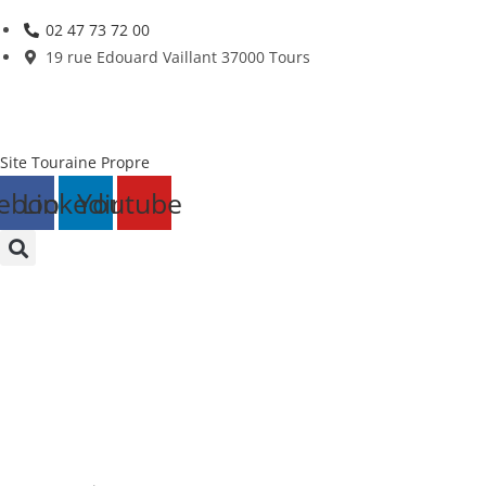
Skip
02 47 73 72 00
to
19 rue Edouard Vaillant 37000 Tours
content
Site Touraine Propre
ebook
Linkedin
Youtube