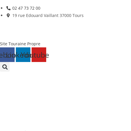
Skip
02 47 73 72 00
to
19 rue Edouard Vaillant 37000 Tours
content
Site Touraine Propre
ebook
Linkedin
Youtube